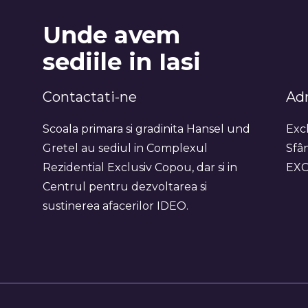
Unde avem
sediile in Iasi
Contactati-ne
Adr
Scoala primara si gradinita Hansel und
Excl
Gretel au sediul in Complexul
Sfân
Rezidential Exclusiv Copou, dar si in
EXC
Centrul pentru dezvoltarea si
sustinerea afacerilor IDEO.