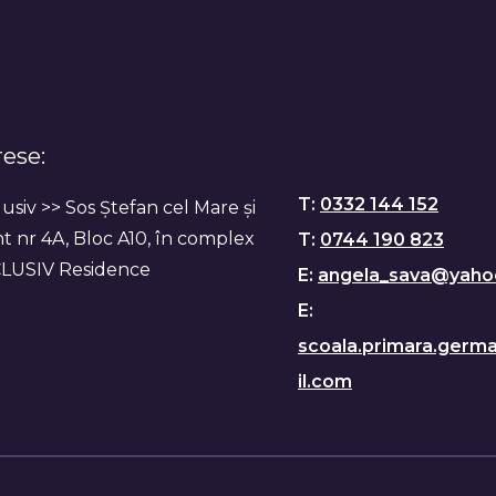
ese:
T:
0332 144 152
usiv >> Sos Ștefan cel Mare și
t nr 4A, Bloc A10, în complex
T:
0744 190 823
LUSIV Residence
E:
angela_sava@yaho
E:
scoala.primara.ger
il.com