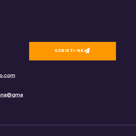
SCRIETI-NE
o.com
mana@gma