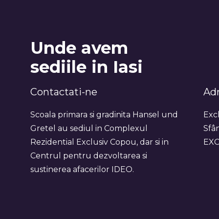
Unde avem
sediile in Iasi
Contactati-ne
Adr
Scoala primara si gradinita Hansel und
Excl
Gretel au sediul in Complexul
Sfân
Rezidential Exclusiv Copou, dar si in
EXC
Centrul pentru dezvoltarea si
sustinerea afacerilor IDEO.