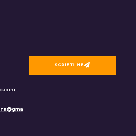
SCRIETI-NE
o.com
mana@gma