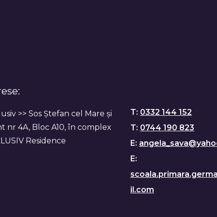
ese:
T:
0332 144 152
usiv >> Sos Ștefan cel Mare și
t nr 4A, Bloc A10, în complex
T:
0744 190 823
LUSIV Residence
E:
angela_sava@yaho
E:
scoala.primara.ger
il.com